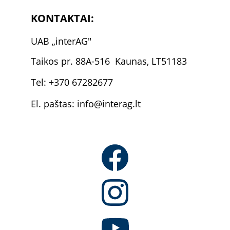
KONTAKTAI:
U
AB 
„
inter
AG"
Taikos pr. 88A-516  Kaunas, LT51183
Tel: +370 67282677
El. paštas: info@interag.lt