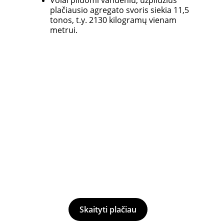
Volai pildomi vandeniu, užpildžius 
plačiausio agregato svoris siekia 11,5 
tonos, t.y. 2130 kilogramų vienam 
metrui.
Skaityti plačiau