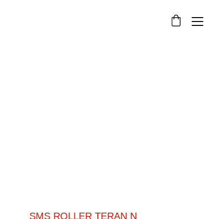
Pievų tvarkymo technika
SMS ROLLER TERAN N