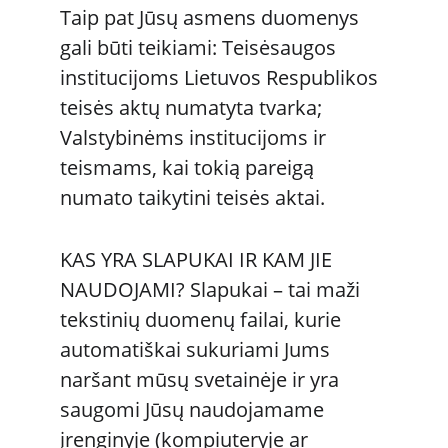
Taip pat Jūsų asmens duomenys 
gali būti teikiami: Teisėsaugos 
institucijoms Lietuvos Respublikos 
teisės aktų numatyta tvarka; 
Valstybinėms institucijoms ir 
teismams, kai tokią pareigą 
numato taikytini teisės aktai.
KAS YRA SLAPUKAI IR KAM JIE 
NAUDOJAMI? Slapukai – tai maži 
tekstinių duomenų failai, kurie 
automatiškai sukuriami Jums 
naršant mūsų svetainėje ir yra 
saugomi Jūsų naudojamame 
įrenginyje (kompiuteryje ar 