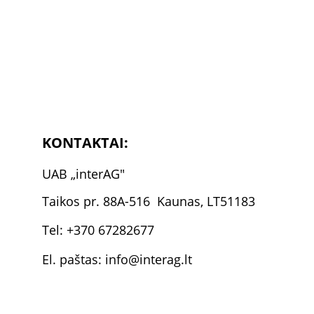
KONTAKTAI:
U
AB 
„
inter
AG"
Taikos pr. 88A-516  Kaunas, LT51183
Tel: +370 67282677
El. paštas: info@interag.lt