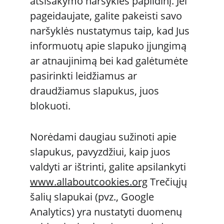
atsisakymo naršyklės papildinį. Jei 
pageidaujate, galite pakeisti savo 
naršyklės nustatymus taip, kad Jus 
informuotų apie slapuko įjungimą 
ar atnaujinimą bei kad galėtumėte 
pasirinkti leidžiamus ar 
draudžiamus slapukus, juos 
blokuoti. 
Norėdami daugiau sužinoti apie 
slapukus, pavyzdžiui, kaip juos 
valdyti ar ištrinti, galite apsilankyti 
www.allaboutcookies.org
 Trečiųjų 
šalių slapukai (pvz., Google 
Analytics) yra nustatyti duomenų 