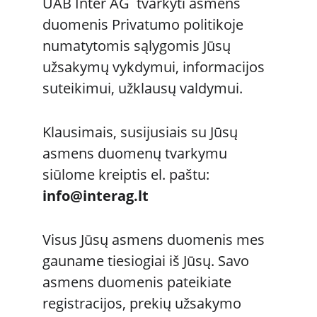
UAB Inter AG  tvarkyti asmens 
duomenis Privatumo politikoje 
numatytomis sąlygomis Jūsų 
užsakymų vykdymui, informacijos 
suteikimui, užklausų valdymui. 
Klausimais, susijusiais su Jūsų 
asmens duomenų tvarkymu 
siūlome kreiptis el. paštu: 
info@interag.lt
Visus Jūsų asmens duomenis mes 
gauname tiesiogiai iš Jūsų. Savo 
asmens duomenis pateikiate 
registracijos, prekių užsakymo 