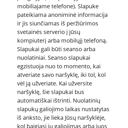
mobiliajame telefone). Slapuke 
pateikiama anoniminė informacija 
ir jis siunčiamas iš peržiūrimos 
svetainės serverio į jūsų 
kompiuterį arba mobilųjį telefoną. 
Slapukai gali būti seanso arba 
nuolatiniai. Seanso slapukai 
egzistuoja nuo to momento, kai 
atveriate savo naršyklę, iki tol, kol 
vėl ją užveriate. Kai užversite 
naršyklę, šie slapukai bus 
automatiškai ištrinti. Nuolatinių 
slapukų galiojimo laikas nustatytas 
iš anksto, jie lieka Jūsų naršyklėje, 
kol baigiasi jų galiojimas arba juos 