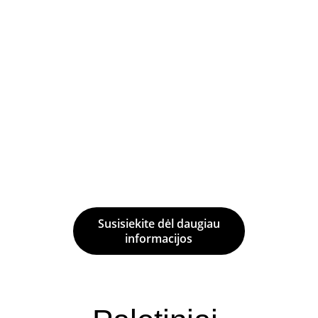
RETA yra populiarus prekės ženklas 
sandėliavimo sistemų rinkoje, dėl 
geros kainos ir kokybės produktų. 
Mūsų asortimente yra paletiniai 
stelažai, paprasto naudojimo stelažai, 
konsoliniai stelažai, 
mezzanine 
stelažai, automatizuoti stelažai.
Susisiekite dėl daugiau
informacijos