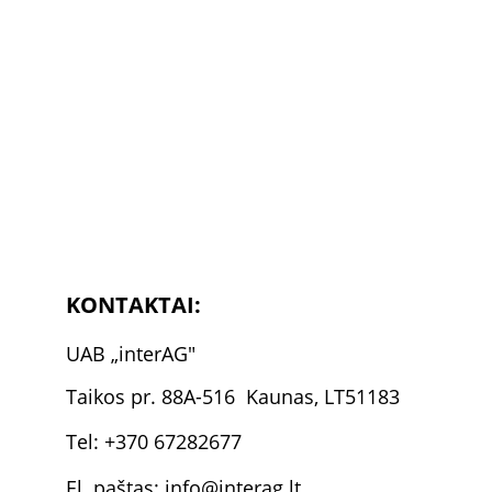
KONTAKTAI:
U
AB 
„
inter
AG"
Taikos pr. 88A-516  Kaunas, LT51183
Tel: +370 67282677
El. paštas: info@interag.lt